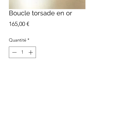
Boucle torsade en or
Prix
165,00 €
Quantité
*
Commander et payer
Anneau torsadé massif de 10 mm
©2020 par Atelier-b shop