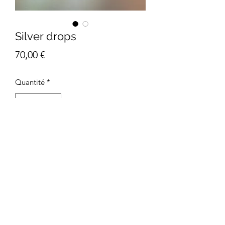
Silver drops
Prix
70,00 €
Quantité
*
Commander et payer
©2020 par Atelier-b shop